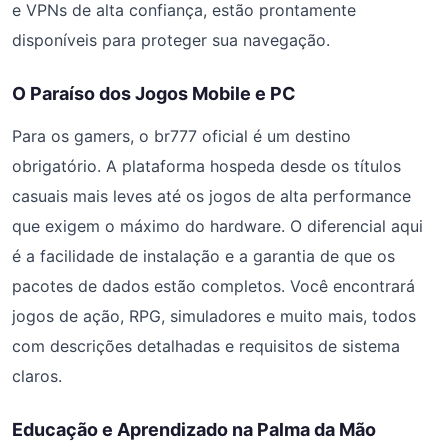
e VPNs de alta confiança, estão prontamente
disponíveis para proteger sua navegação.
O Paraíso dos Jogos Mobile e PC
Para os gamers, o br777 oficial é um destino
obrigatório. A plataforma hospeda desde os títulos
casuais mais leves até os jogos de alta performance
que exigem o máximo do hardware. O diferencial aqui
é a facilidade de instalação e a garantia de que os
pacotes de dados estão completos. Você encontrará
jogos de ação, RPG, simuladores e muito mais, todos
com descrições detalhadas e requisitos de sistema
claros.
Educação e Aprendizado na Palma da Mão