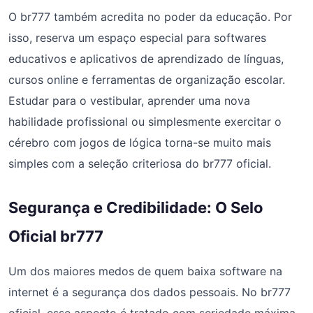
O br777 também acredita no poder da educação. Por
isso, reserva um espaço especial para softwares
educativos e aplicativos de aprendizado de línguas,
cursos online e ferramentas de organização escolar.
Estudar para o vestibular, aprender uma nova
habilidade profissional ou simplesmente exercitar o
cérebro com jogos de lógica torna-se muito mais
simples com a seleção criteriosa do br777 oficial.
Segurança e Credibilidade: O Selo
Oficial br777
Um dos maiores medos de quem baixa software na
internet é a segurança dos dados pessoais. No br777