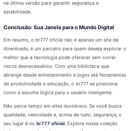
na última versão para garantir segurança e
estabilidade.
Conclusão: Sua Janela para o Mundo Digital
Em resumo, o br777 oficial não é apenas um site de
downloads; é um parceiro para quem deseja explorar o
melhor que a tecnologia pode oferecer sem correr
riscos desnecessários. Com uma biblioteca que
abrange desde entretenimento e jogos até ferramentas
de produtividade e educação, o br777 se posiciona
como a escolha lógica para o usuário inteligente.
Não perca tempo em sites duvidosos. Se você busca
qualidade, velocidade e, acima de tudo, segurança, o
seu lugar é no
br777 oficial
. Explore nossa coleção